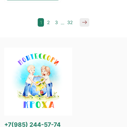
1
2
3
32
…
+7(985) 244-57-74