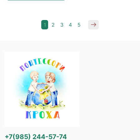
1
2
3
4
5
+7(985) 244-57-74