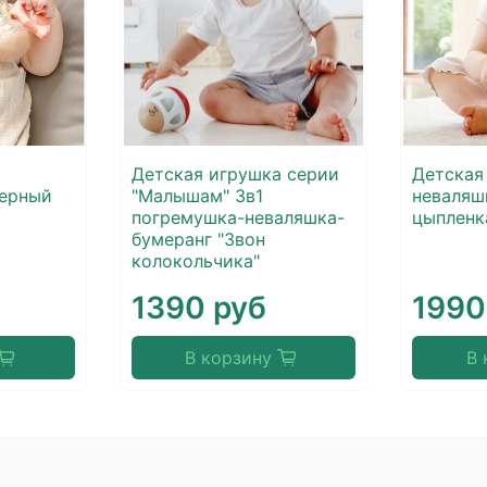
Детская игрушка серии
Детская
серный
"Малышам" 3в1
неваляш
погремушка-неваляшка-
цыпленк
бумеранг "Звон
колокольчика"
1390 руб
1990
В корзину
В 