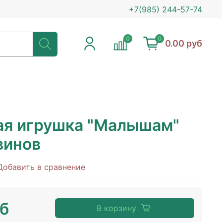
+7(985) 244-57-74
0
0
0.00 руб
я игрушка "Малышам"
винов
Добавить в сравнение
уб
В корзину