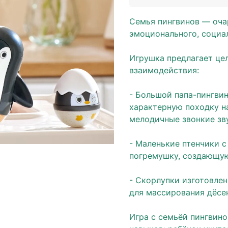
Семья пингвинов — оча
эмоционального, социа
Игрушка предлагает це
взаимодействия:
- Большой папа-пингвин
характерную походку н
мелодичные звонкие зв
- Маленькие птенчики 
погремушку, создающую
- Скорлупки изготовлен
для массирования дёсен
Игра с семьёй пингвин