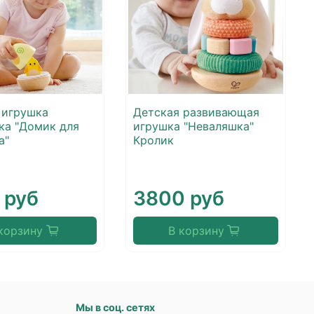
 игрушка
Детская развивающая
ка "Домик для
игрушка "Неваляшка"
а"
Кролик
 руб
3800 руб
корзину
В корзину
Мы в соц. сетях