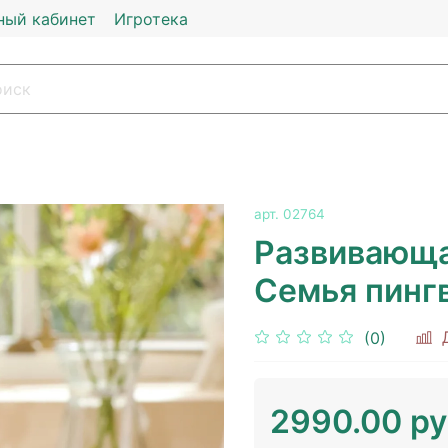
ный кабинет
Игротека
арт.
02764
Развивающа
Семья пинг
(0)
2990.00 р