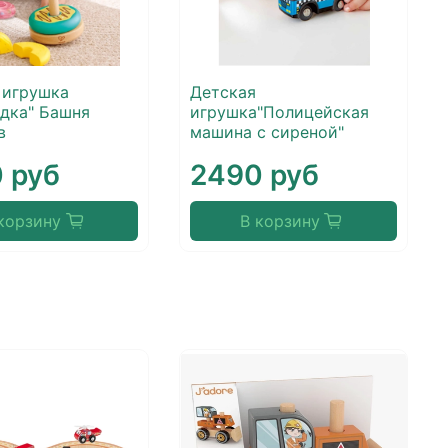
 игрушка
Детская
дка" Башня
игрушка"Полицейская
в
машина с сиреной"
 руб
2490 руб
корзину
В корзину