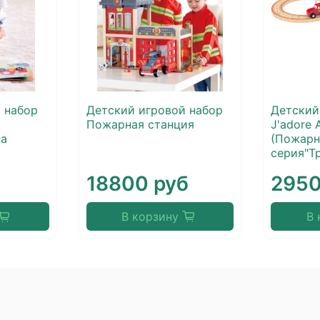
 набор
Детский игровой набор
Детский
Пожарная станция
J'adore 
а
(Пожарн
серия"Т
18800 руб
2950
В корзину
В 