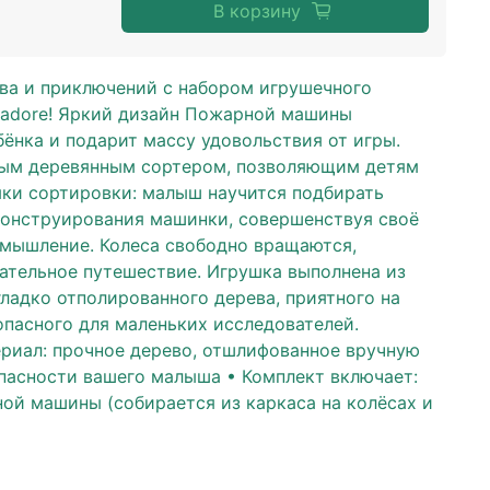
В корзину
ва и приключений с набором игрушечного
J'adore! Яркий дизайн Пожарной машины
ёнка и подарит массу удовольствия от игры.
ным деревянным сортером, позволяющим детям
ыки сортировки: малыш научится подбирать
конструирования машинки, совершенствуя своё
 мышление. Колеса свободно вращаются,
кательное путешествие. Игрушка выполнена из
гладко отполированного дерева, приятного на
опасного для маленьких исследователей.
ериал: прочное дерево, отшлифованное вручную
пасности вашего малыша • Комплект включает:
ой машины (собирается из каркаса на колёсах и