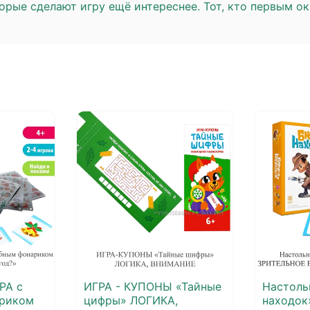
орые сделают игру ещё интереснее. Тот, кто первым о
РА с
ИГРА - КУПОНЫ «Тайные
Настоль
риком
цифры» ЛОГИКА,
находо