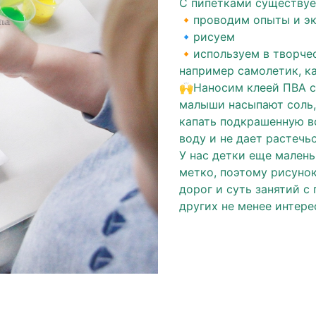
С пипетками существуе
🔸проводим опыты и э
🔹рисуем
🔸используем в творче
например самолетик, ка
🙌Наносим клеей ПВА с
малыши насыпают соль,
капать подкрашенную в
воду и не дает растечь
У нас детки еще малень
метко, поэтому рисунок
дорог и суть занятий с
других не менее интер