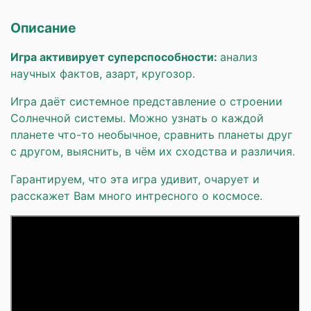
Описание
Игра активирует суперспособности:
анализ
научных фактов, азарт, кругозор.
Игра даёт системное представление о строении
Солнечной системы. Можно узнать о каждой
планете что-то необычное, сравнить планеты друг
с другом, выяснить, в чём их сходства и различия.
Гарантируем, что эта игра удивит, очарует и
расскажет Вам много интресного о космосе.