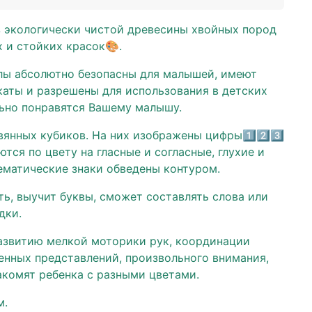
з экологически чистой древесины хвойных пород
 и стойких красок🎨.
ы абсолютно безопасны для малышей, имеют
каты и разрешены для использования в детских
льно понравятся Вашему малышу.
вянных кубиков. На них изображены цифры1️⃣2️⃣3️⃣
ются по цвету на гласные и согласные, глухие и
ематические знаки обведены контуром.
ть, выучит буквы, сможет составлять слова или
дки.
азвитию мелкой моторики рук, координации
енных представлений, произвольного внимания,
акомят ребенка с разными цветами.
м.