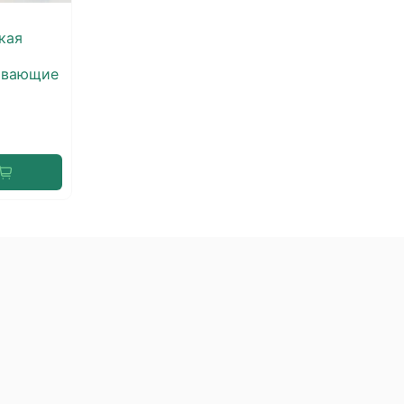
кая
ивающие