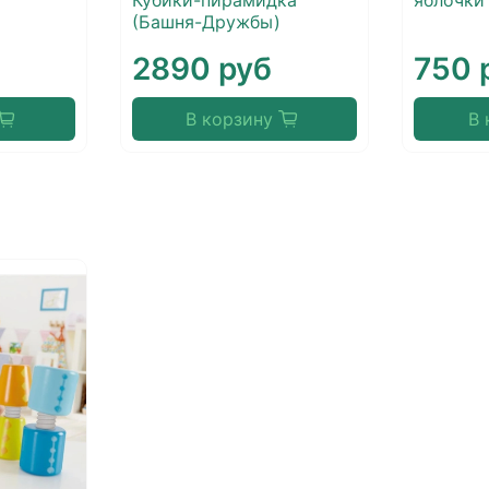
Кубики-пирамидка
яблочки 
(Башня-Дружбы)
2890 руб
750 
В корзину
В 