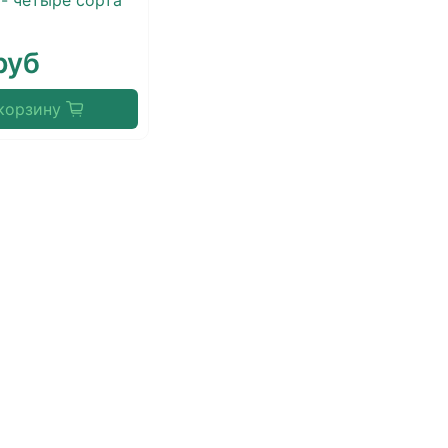
- четыре сорта"
руб
корзину