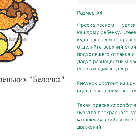
Размер А4
Фреска песком — увлек
каждому ребёнку. Клее
куда нанесены прорезны
отделяйте верхний сло
подходящего оттенка и
дадут разноцветным ча
сверкающий шедевр.
⠀
Рисунок состоит из кру
сделать красивую карт
⠀
Такая фреска способст
чувства прекрасного, у
мышления, сообразител
движений.
⠀