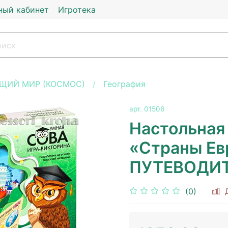
ный кабинет
Игротека
ЩИЙ МИР (КОСМОС)
География
арт.
01506
Настольная
«Страны Е
ПУТЕВОДИ
(0)