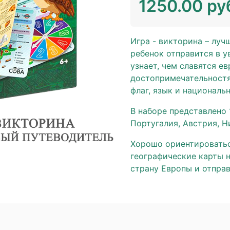
1250.00 ру
Игра - викторина – лу
ребенок отправится в у
узнает, чем славятся е
достопримечательностям
флаг, язык и националь
В наборе представлено 
Португалия, Австрия, Н
Хорошо ориентироватьс
географические карты н
страну Европы и отправ